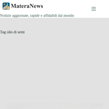
Salta
al
contenuto
Notizie aggiornate, rapide e affidabili dal mondo
Tag
olio di semi
Cucina e Ricette
Calamari fritti croccanti come al ristorante? Ecco il
trucco segreto per la pastella perfetta