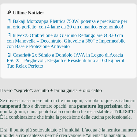
🔎 Ultime Notizie:
📄 Bakaji Motozappa Elettrica 750W: potenza e precisione per
un orto perfetto, con 4 lame da 20 cm e manico ergonomico!
📄 tillvex® Ombrellone da Giardino Rettangolare Ø 330 cm
con Manovella – Decentrato, Girevole a 360° e Impermeabile
con Base e Protezione Antivento
📄 Casaria® 2x Sdraio a Dondolo JAVA in Legno di Acacia
FSC® – Pieghevoli, Eleganti e Resistenti fino a 160 kg per il
Tuo Relax Perfetto
Il vero “segreto”: asciutto + farina giusta + olio caldo
Se dovessi riassumere tutto in tre immagini, sarebbero queste: calamari
tamponati
fino a diventare opachi, una
panatura leggerissima
che
non fa grumi, e una pentola alta con olio che resta stabile a
170-180°C
.
È la combinazione che imita la precisione della cucina professionale.
E sì, il punto più sottovalutato è l’umidità. L’acqua è la nemica numero
uno della croccantezza perché crea vapore e “allenta” la panatura.