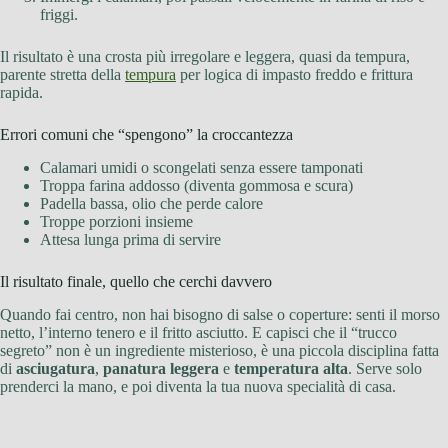
friggi.
Il risultato è una crosta più irregolare e leggera, quasi da tempura,
parente stretta della
tempura
per logica di impasto freddo e frittura
rapida.
Errori comuni che “spengono” la croccantezza
Calamari umidi o scongelati senza essere tamponati
Troppa farina addosso (diventa gommosa e scura)
Padella bassa, olio che perde calore
Troppe porzioni insieme
Attesa lunga prima di servire
Il risultato finale, quello che cerchi davvero
Quando fai centro, non hai bisogno di salse o coperture: senti il morso
netto, l’interno tenero e il fritto asciutto. E capisci che il “trucco
segreto” non è un ingrediente misterioso, è una piccola disciplina fatta
di
asciugatura
,
panatura leggera
e
temperatura alta
. Serve solo
prenderci la mano, e poi diventa la tua nuova specialità di casa.