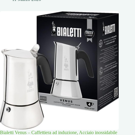
Bialetti Venus – Caffettiera ad induzione, Acciaio inossidabile