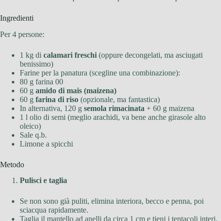
Ingredienti
Per 4 persone:
1 kg di
calamari freschi
(oppure decongelati, ma asciugati
benissimo)
Farine per la panatura (scegline una combinazione):
80 g farina 00
60 g
amido di mais (maizena)
60 g
farina di riso
(opzionale, ma fantastica)
In alternativa, 120 g
semola rimacinata
+ 60 g maizena
1 l olio di semi (meglio arachidi, va bene anche girasole alto
oleico)
Sale q.b.
Limone a spicchi
Metodo
Pulisci e taglia
Se non sono già puliti, elimina interiora, becco e penna, poi
sciacqua rapidamente.
Taglia il mantello ad anelli da circa 1 cm e tieni i tentacoli interi.