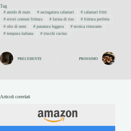
Tag
#
amido di mais
#
asciugatura calamari
#
calamari fritti
#
errori comuni frittura
#
farina di riso
#
frittura perfetta
#
olio di semi
#
panatura leggera
#
tecnica ristorante
#
tempura italiana
#
trucchi cucina
PRECEDENTE
PROSSIMO
Articoli correlati