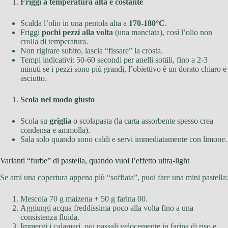
Friggi a temperatura alta e costante
Scalda l’olio in una pentola alta a
170-180°C
.
Friggi
pochi pezzi alla volta
(una manciata), così l’olio non
crolla di temperatura.
Non rigirare subito, lascia “fissare” la crosta.
Tempi indicativi: 50-60 secondi per anelli sottili, fino a 2-3
minuti se i pezzi sono più grandi, l’obiettivo è un dorato chiaro e
asciutto.
Scola nel modo giusto
Scola su
griglia
o scolapasta (la carta assorbente spesso crea
condensa e ammolla).
Sala solo quando sono caldi e servi immediatamente con limone.
Varianti “furbe” di pastella, quando vuoi l’effetto ultra-light
Se ami una copertura appena più “soffiata”, puoi fare una mini pastella:
Mescola 70 g maizena + 50 g farina 00.
Aggiungi acqua freddissima poco alla volta fino a una
consistenza fluida.
Immergi i calamari, poi passali velocemente in farina di riso e