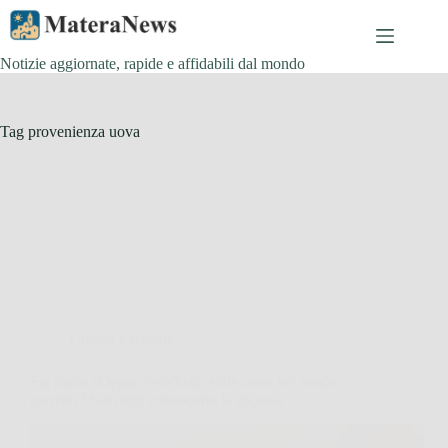
Salta
al
contenuto
Notizie aggiornate, rapide e affidabili dal mondo
Tag
provenienza uova
Cucina e Ricette
Sai come si legge l’etichetta sulle uova nel modo
corretto? Non tutti conoscono la risposta