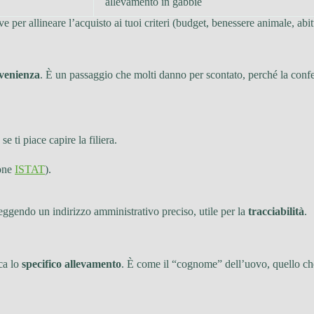
allevamento in gabbie
 per allineare l’acquisto ai tuoi criteri (budget, benessere animale, abit
ovenienza
. È un passaggio che molti danno per scontato, perché la confe
e ti piace capire la filiera.
ione
ISTAT
).
leggendo un indirizzo amministrativo preciso, utile per la
tracciabilità
.
ica lo
specifico allevamento
. È come il “cognome” dell’uovo, quello che 