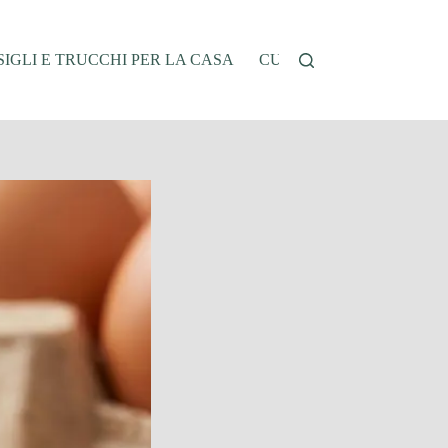
IGLI E TRUCCHI PER LA CASA
CUCINA E RICETTE
G