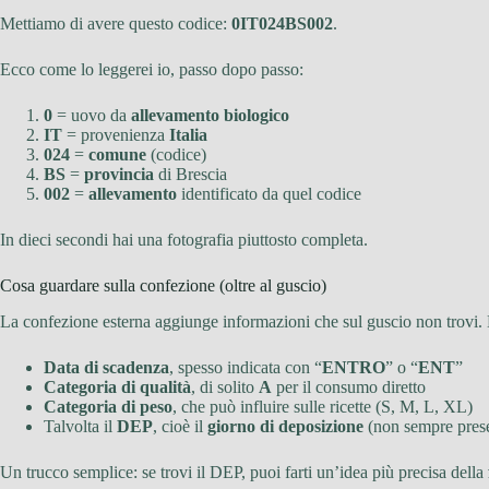
Mettiamo di avere questo codice:
0IT024BS002
.
Ecco come lo leggerei io, passo dopo passo:
0
= uovo da
allevamento biologico
IT
= provenienza
Italia
024
=
comune
(codice)
BS
=
provincia
di Brescia
002
=
allevamento
identificato da quel codice
In dieci secondi hai una fotografia piuttosto completa.
Cosa guardare sulla confezione (oltre al guscio)
La confezione esterna aggiunge informazioni che sul guscio non trovi. Le
Data di scadenza
, spesso indicata con “
ENTRO
” o “
ENT
”
Categoria di qualità
, di solito
A
per il consumo diretto
Categoria di peso
, che può influire sulle ricette (S, M, L, XL)
Talvolta il
DEP
, cioè il
giorno di deposizione
(non sempre pres
Un trucco semplice: se trovi il DEP, puoi farti un’idea più precisa della