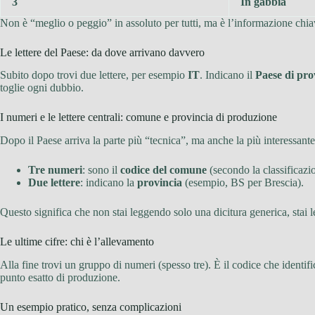
3
In gabbia
Non è “meglio o peggio” in assoluto per tutti, ma è l’informazione chiave
Le lettere del Paese: da dove arrivano davvero
Subito dopo trovi due lettere, per esempio
IT
. Indicano il
Paese di pr
toglie ogni dubbio.
I numeri e le lettere centrali: comune e provincia di produzione
Dopo il Paese arriva la parte più “tecnica”, ma anche la più interessante s
Tre numeri
: sono il
codice del comune
(secondo la classificaz
Due lettere
: indicano la
provincia
(esempio, BS per Brescia).
Questo significa che non stai leggendo solo una dicitura generica, stai 
Le ultime cifre: chi è l’allevamento
Alla fine trovi un gruppo di numeri (spesso tre). È il codice che identif
punto esatto di produzione.
Un esempio pratico, senza complicazioni