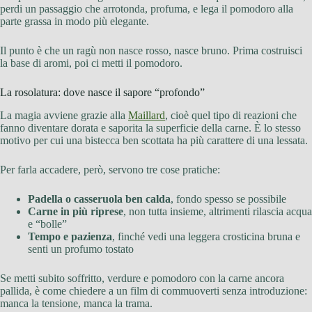
perdi un passaggio che arrotonda, profuma, e lega il pomodoro alla
parte grassa in modo più elegante.
Il punto è che un ragù non nasce rosso, nasce bruno. Prima costruisci
la base di aromi, poi ci metti il pomodoro.
La rosolatura: dove nasce il sapore “profondo”
La magia avviene grazie alla
Maillard
, cioè quel tipo di reazioni che
fanno diventare dorata e saporita la superficie della carne. È lo stesso
motivo per cui una bistecca ben scottata ha più carattere di una lessata.
Per farla accadere, però, servono tre cose pratiche:
Padella o casseruola ben calda
, fondo spesso se possibile
Carne in più riprese
, non tutta insieme, altrimenti rilascia acqua
e “bolle”
Tempo e pazienza
, finché vedi una leggera crosticina bruna e
senti un profumo tostato
Se metti subito soffritto, verdure e pomodoro con la carne ancora
pallida, è come chiedere a un film di commuoverti senza introduzione:
manca la tensione, manca la trama.