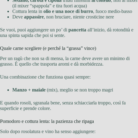
Sedano, carota e cipolla
tritati finissimi
al coltello
, non al mixer
(il mixer “spappola” e tira fuori acqua)
Cottura lenta in
olio e una noce di burro
, fuoco medio-basso
Deve
appassire
, non bruciare, niente crosticine nere
Se vuoi, puoi aggiungere un po’ di
pancetta
all’inizio, dà rotondità e
una spinta sapida che poi si sente.
Quale carne scegliere (e perché la “grassa” vince)
Per un ragù che non sa di mensa, la carne deve avere un minimo di
grasso. È quello che trasporta aromi e dà morbidezza.
Una combinazione che funziona quasi sempre:
Manzo + maiale
(mix), meglio se non troppo magri
E quando rosoli, sgranala bene, senza schiacciarla troppo, così fa
superficie e prende colore.
Pomodoro e cottura lenta: la pazienza che ripaga
Solo dopo rosolatura e vino ha senso aggiungere: