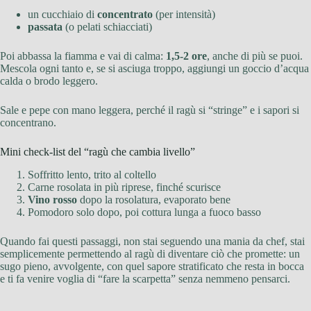
un cucchiaio di
concentrato
(per intensità)
passata
(o pelati schiacciati)
Poi abbassa la fiamma e vai di calma:
1,5-2 ore
, anche di più se puoi.
Mescola ogni tanto e, se si asciuga troppo, aggiungi un goccio d’acqua
calda o brodo leggero.
Sale e pepe con mano leggera, perché il ragù si “stringe” e i sapori si
concentrano.
Mini check-list del “ragù che cambia livello”
Soffritto lento, trito al coltello
Carne rosolata in più riprese, finché scurisce
Vino rosso
dopo la rosolatura, evaporato bene
Pomodoro solo dopo, poi cottura lunga a fuoco basso
Quando fai questi passaggi, non stai seguendo una mania da chef, stai
semplicemente permettendo al ragù di diventare ciò che promette: un
sugo pieno, avvolgente, con quel sapore stratificato che resta in bocca
e ti fa venire voglia di “fare la scarpetta” senza nemmeno pensarci.