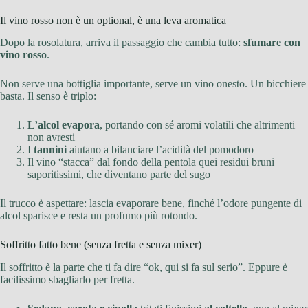
Il vino rosso non è un optional, è una leva aromatica
Dopo la rosolatura, arriva il passaggio che cambia tutto:
sfumare con
vino rosso
.
Non serve una bottiglia importante, serve un vino onesto. Un bicchiere
basta. Il senso è triplo:
L’alcol evapora
, portando con sé aromi volatili che altrimenti
non avresti
I
tannini
aiutano a bilanciare l’acidità del pomodoro
Il vino “stacca” dal fondo della pentola quei residui bruni
saporitissimi, che diventano parte del sugo
Il trucco è aspettare: lascia evaporare bene, finché l’odore pungente di
alcol sparisce e resta un profumo più rotondo.
Soffritto fatto bene (senza fretta e senza mixer)
Il soffritto è la parte che ti fa dire “ok, qui si fa sul serio”. Eppure è
facilissimo sbagliarlo per fretta.