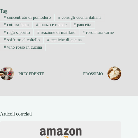
Tag
#
concentrato di pomodoro
#
consigli cucina italiana
#
cottura lenta
#
manzo e maiale
#
pancetta
#
ragù saporito
#
reazione di maillard
#
rosolatura carne
#
soffritto al coltello
#
tecniche di cucina
#
vino rosso in cucina
PRECEDENTE
PROSSIMO
Articoli correlati