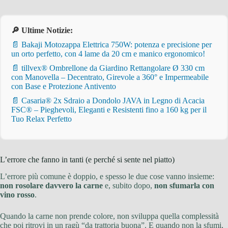
🔎 Ultime Notizie:
📄 Bakaji Motozappa Elettrica 750W: potenza e precisione per
un orto perfetto, con 4 lame da 20 cm e manico ergonomico!
📄 tillvex® Ombrellone da Giardino Rettangolare Ø 330 cm
con Manovella – Decentrato, Girevole a 360° e Impermeabile
con Base e Protezione Antivento
📄 Casaria® 2x Sdraio a Dondolo JAVA in Legno di Acacia
FSC® – Pieghevoli, Eleganti e Resistenti fino a 160 kg per il
Tuo Relax Perfetto
L’errore che fanno in tanti (e perché si sente nel piatto)
L’errore più comune è doppio, e spesso le due cose vanno insieme:
non rosolare davvero la carne
e, subito dopo,
non sfumarla con
vino rosso
.
Quando la carne non prende colore, non sviluppa quella complessità
che poi ritrovi in un ragù “da trattoria buona”. E quando non la sfumi,