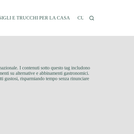
IGLI E TRUCCHI PER LA CASA
CUCINA E RICETTE
G
rnazionale. I contenuti sotto questo tag includono
imenti su alternative e abbinamenti gastronomici.
tti gustosi, risparmiando tempo senza rinunciare