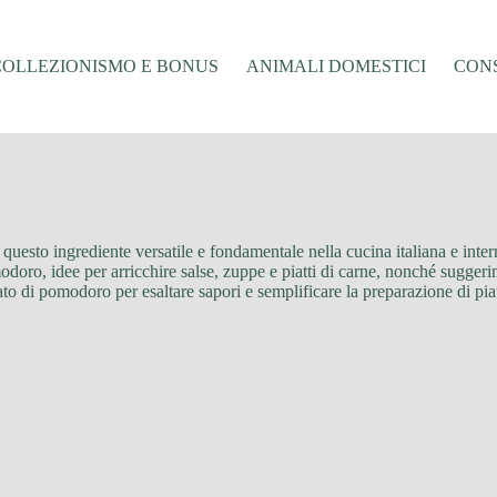
COLLEZIONISMO E BONUS
ANIMALI DOMESTICI
CONS
u questo ingrediente versatile e fondamentale nella cucina italiana e inte
modoro, idee per arricchire salse, zuppe e piatti di carne, nonché sugger
to di pomodoro per esaltare sapori e semplificare la preparazione di pia