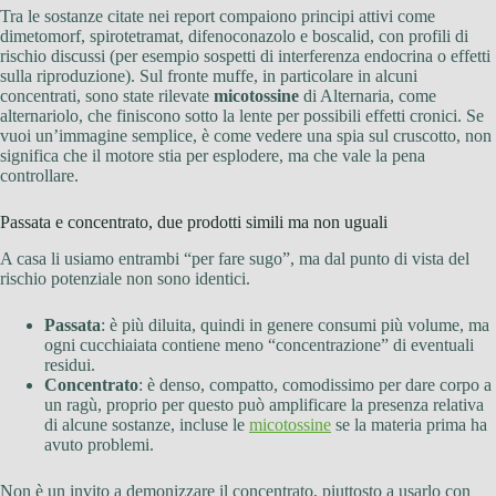
Tra le sostanze citate nei report compaiono principi attivi come
dimetomorf, spirotetramat, difenoconazolo e boscalid, con profili di
rischio discussi (per esempio sospetti di interferenza endocrina o effetti
sulla riproduzione). Sul fronte muffe, in particolare in alcuni
concentrati, sono state rilevate
micotossine
di Alternaria, come
alternariolo, che finiscono sotto la lente per possibili effetti cronici. Se
vuoi un’immagine semplice, è come vedere una spia sul cruscotto, non
significa che il motore stia per esplodere, ma che vale la pena
controllare.
Passata e concentrato, due prodotti simili ma non uguali
A casa li usiamo entrambi “per fare sugo”, ma dal punto di vista del
rischio potenziale non sono identici.
Passata
: è più diluita, quindi in genere consumi più volume, ma
ogni cucchiaiata contiene meno “concentrazione” di eventuali
residui.
Concentrato
: è denso, compatto, comodissimo per dare corpo a
un ragù, proprio per questo può amplificare la presenza relativa
di alcune sostanze, incluse le
micotossine
se la materia prima ha
avuto problemi.
Non è un invito a demonizzare il concentrato, piuttosto a usarlo con