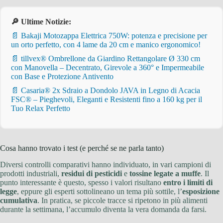
🔎 Ultime Notizie:
📄 Bakaji Motozappa Elettrica 750W: potenza e precisione per
un orto perfetto, con 4 lame da 20 cm e manico ergonomico!
📄 tillvex® Ombrellone da Giardino Rettangolare Ø 330 cm
con Manovella – Decentrato, Girevole a 360° e Impermeabile
con Base e Protezione Antivento
📄 Casaria® 2x Sdraio a Dondolo JAVA in Legno di Acacia
FSC® – Pieghevoli, Eleganti e Resistenti fino a 160 kg per il
Tuo Relax Perfetto
Cosa hanno trovato i test (e perché se ne parla tanto)
Diversi controlli comparativi hanno individuato, in vari campioni di
prodotti industriali,
residui di pesticidi
e
tossine legate a muffe
. Il
punto interessante è questo, spesso i valori risultano
entro i limiti di
legge
, eppure gli esperti sottolineano un tema più sottile, l’
esposizione
cumulativa
. In pratica, se piccole tracce si ripetono in più alimenti
durante la settimana, l’accumulo diventa la vera domanda da farsi.