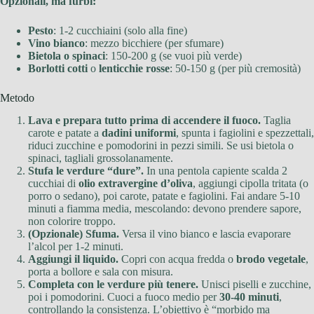
Opzionali, ma furbi:
Pesto
: 1-2 cucchiaini (solo alla fine)
Vino bianco
: mezzo bicchiere (per sfumare)
Bietola o spinaci
: 150-200 g (se vuoi più verde)
Borlotti cotti
o
lenticchie rosse
: 50-150 g (per più cremosità)
Metodo
Lava e prepara tutto prima di accendere il fuoco.
Taglia
carote e patate a
dadini uniformi
, spunta i fagiolini e spezzettali,
riduci zucchine e pomodorini in pezzi simili. Se usi bietola o
spinaci, tagliali grossolanamente.
Stufa le verdure “dure”.
In una pentola capiente scalda 2
cucchiai di
olio extravergine d’oliva
, aggiungi cipolla tritata (o
porro o sedano), poi carote, patate e fagiolini. Fai andare 5-10
minuti a fiamma media, mescolando: devono prendere sapore,
non colorire troppo.
(Opzionale) Sfuma.
Versa il vino bianco e lascia evaporare
l’alcol per 1-2 minuti.
Aggiungi il liquido.
Copri con acqua fredda o
brodo vegetale
,
porta a bollore e sala con misura.
Completa con le verdure più tenere.
Unisci piselli e zucchine,
poi i pomodorini. Cuoci a fuoco medio per
30-40 minuti
,
controllando la consistenza. L’obiettivo è “morbido ma