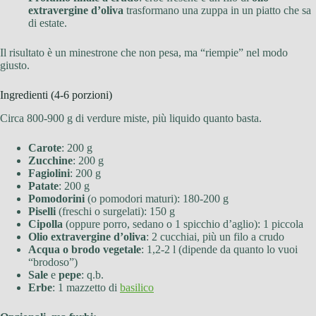
extravergine d’oliva
trasformano una zuppa in un piatto che sa
di estate.
Il risultato è un minestrone che non pesa, ma “riempie” nel modo
giusto.
Ingredienti (4-6 porzioni)
Circa 800-900 g di verdure miste, più liquido quanto basta.
Carote
: 200 g
Zucchine
: 200 g
Fagiolini
: 200 g
Patate
: 200 g
Pomodorini
(o pomodori maturi): 180-200 g
Piselli
(freschi o surgelati): 150 g
Cipolla
(oppure porro, sedano o 1 spicchio d’aglio): 1 piccola
Olio extravergine d’oliva
: 2 cucchiai, più un filo a crudo
Acqua o brodo vegetale
: 1,2-2 l (dipende da quanto lo vuoi
“brodoso”)
Sale
e
pepe
: q.b.
Erbe
: 1 mazzetto di
basilico