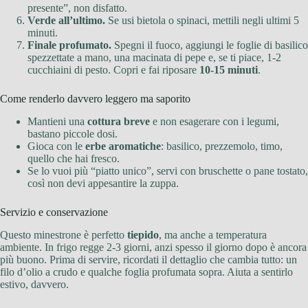
presente”, non disfatto.
Verde all’ultimo.
Se usi bietola o spinaci, mettili negli ultimi 5
minuti.
Finale profumato.
Spegni il fuoco, aggiungi le foglie di basilico
spezzettate a mano, una macinata di pepe e, se ti piace, 1-2
cucchiaini di pesto. Copri e fai riposare
10-15 minuti
.
Come renderlo davvero leggero ma saporito
Mantieni una
cottura breve
e non esagerare con i legumi,
bastano piccole dosi.
Gioca con le
erbe aromatiche
: basilico, prezzemolo, timo,
quello che hai fresco.
Se lo vuoi più “piatto unico”, servi con bruschette o pane tostato,
così non devi appesantire la zuppa.
Servizio e conservazione
Questo minestrone è perfetto
tiepido
, ma anche a temperatura
ambiente. In frigo regge 2-3 giorni, anzi spesso il giorno dopo è ancora
più buono. Prima di servire, ricordati il dettaglio che cambia tutto: un
filo d’olio a crudo e qualche foglia profumata sopra. Aiuta a sentirlo
estivo, davvero.