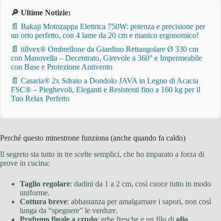
🔎 Ultime Notizie:
📄 Bakaji Motozappa Elettrica 750W: potenza e precisione per
un orto perfetto, con 4 lame da 20 cm e manico ergonomico!
📄 tillvex® Ombrellone da Giardino Rettangolare Ø 330 cm
con Manovella – Decentrato, Girevole a 360° e Impermeabile
con Base e Protezione Antivento
📄 Casaria® 2x Sdraio a Dondolo JAVA in Legno di Acacia
FSC® – Pieghevoli, Eleganti e Resistenti fino a 160 kg per il
Tuo Relax Perfetto
Perché questo minestrone funziona (anche quando fa caldo)
Il segreto sta tutto in tre scelte semplici, che ho imparato a forza di
prove in cucina:
Taglio regolare
: dadini da 1 a 2 cm, così cuoce tutto in modo
uniforme.
Cottura breve
: abbastanza per amalgamare i sapori, non così
lunga da “spegnere” le verdure.
Profumo finale a crudo
: erbe fresche e un filo di
olio