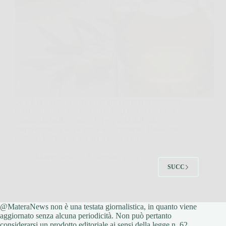
Se c’è una cosa che mi ha stupito davvero, parlando
con frantoiani e facendo qualche prova in cucina, è
quanto sia facile perdere le proprietà dell’olio
extravergine di oliva senza accorgersene. Basta una
bottiglia lasciata vicino ai fornelli, o una…
MateraNews
5 Gennaio 2026
SUCC
@MateraNews non è una testata giornalistica, in quanto viene
aggiornato senza alcuna periodicità. Non può pertanto
considerarsi un prodotto editoriale ai sensi della legge n. 62