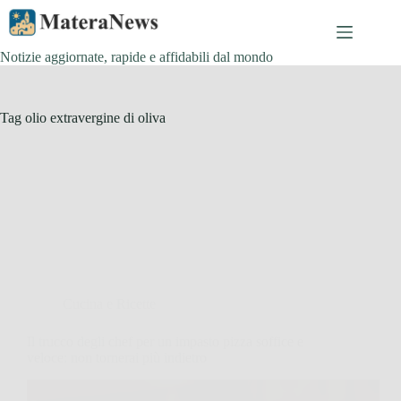
Salta
al
contenuto
Notizie aggiornate, rapide e affidabili dal mondo
Tag
olio extravergine di oliva
Cucina e Ricette
Il trucco degli chef per un impasto pizza soffice e
veloce: non tornerai più indietro