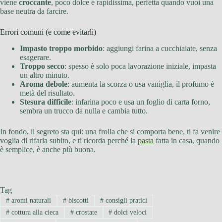
viene
croccante
, poco dolce e rapidissima, perfetta quando vuoi una
base neutra da farcire.
Errori comuni (e come evitarli)
Impasto troppo morbido
: aggiungi farina a cucchiaiate, senza
esagerare.
Troppo secco
: spesso è solo poca lavorazione iniziale, impasta
un altro minuto.
Aroma debole
: aumenta la scorza o usa vaniglia, il profumo è
metà del risultato.
Stesura difficile
: infarina poco e usa un foglio di carta forno,
sembra un trucco da nulla e cambia tutto.
In fondo, il segreto sta qui: una frolla che si comporta bene, ti fa venire
voglia di rifarla subito, e ti ricorda perché la
pasta
fatta in casa, quando
è semplice, è anche più buona.
Tag
#
aromi naturali
#
biscotti
#
consigli pratici
#
cottura alla cieca
#
crostate
#
dolci veloci