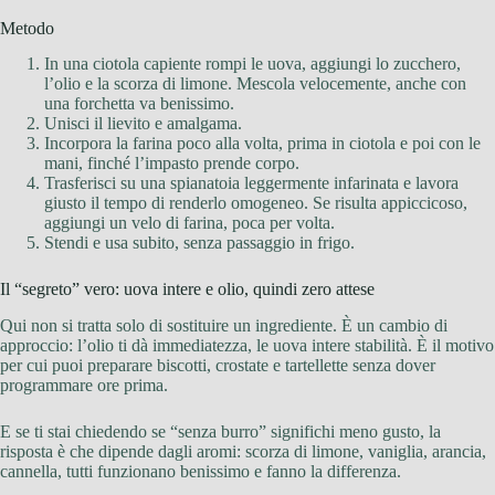
Metodo
In una ciotola capiente rompi le uova, aggiungi lo zucchero,
l’olio e la scorza di limone. Mescola velocemente, anche con
una forchetta va benissimo.
Unisci il lievito e amalgama.
Incorpora la farina poco alla volta, prima in ciotola e poi con le
mani, finché l’impasto prende corpo.
Trasferisci su una spianatoia leggermente infarinata e lavora
giusto il tempo di renderlo omogeneo. Se risulta appiccicoso,
aggiungi un velo di farina, poca per volta.
Stendi e usa subito, senza passaggio in frigo.
Il “segreto” vero: uova intere e olio, quindi zero attese
Qui non si tratta solo di sostituire un ingrediente. È un cambio di
approccio: l’olio ti dà immediatezza, le uova intere stabilità. È il motivo
per cui puoi preparare biscotti, crostate e tartellette senza dover
programmare ore prima.
E se ti stai chiedendo se “senza burro” significhi meno gusto, la
risposta è che dipende dagli aromi: scorza di limone, vaniglia, arancia,
cannella, tutti funzionano benissimo e fanno la differenza.