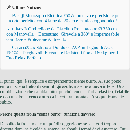
🔎 Ultime Notizie:
📄 Bakaji Motozappa Elettrica 750W: potenza e precisione per
un orto perfetto, con 4 lame da 20 cm e manico ergonomico!
📄 tillvex® Ombrellone da Giardino Rettangolare Ø 330 cm
con Manovella – Decentrato, Girevole a 360° e Impermeabile
con Base e Protezione Antivento
📄 Casaria® 2x Sdraio a Dondolo JAVA in Legno di Acacia
FSC® – Pieghevoli, Eleganti e Resistenti fino a 160 kg per il
Tuo Relax Perfetto
Il punto, qui, è semplice e sorprendente: niente burro. Al suo posto
entra in scena l’
olio di semi di girasole
, insieme a
uova intere
. Una
combinazione che cambia tutto, perché rende la frolla
elastica
,
friabile
e con una bella
croccantezza
in cottura, pronta all’uso praticamente
subito.
Perché questa frolla “senza burro” funziona davvero
Di solito la frolla mette un po’ di soggezione: se la lavori troppo
diventa dura, se è calda si rompe, se sbagli i tempi devi aspettare. Qui,