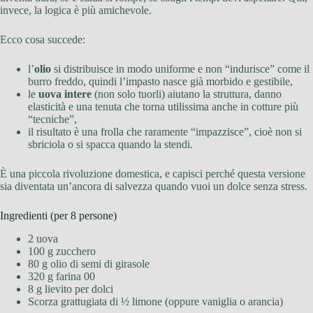
invece, la logica è più amichevole.
Ecco cosa succede:
l’
olio
si distribuisce in modo uniforme e non “indurisce” come il
burro freddo, quindi l’impasto nasce già morbido e gestibile,
le
uova intere
(non solo tuorli) aiutano la struttura, danno
elasticità e una tenuta che torna utilissima anche in cotture più
“tecniche”,
il risultato è una frolla che raramente “impazzisce”, cioè non si
sbriciola o si spacca quando la stendi.
È una piccola rivoluzione domestica, e capisci perché questa versione
sia diventata un’ancora di salvezza quando vuoi un dolce senza stress.
Ingredienti (per 8 persone)
2 uova
100 g zucchero
80 g olio di semi di girasole
320 g farina 00
8 g lievito per dolci
Scorza grattugiata di ½ limone (oppure vaniglia o arancia)