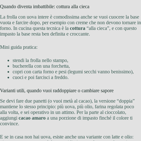
Quando diventa imbattibile: cottura alla cieca
La frolla con uova intere è comodissima anche se vuoi cuocere la base
vuota e farcire dopo, per esempio con creme che non devono tornare in
forno. In cucina questa tecnica è la
cottura
“alla cieca”, e con questo
impasto la base resta ben definita e croccante.
Mini guida pratica:
stendi la frolla nello stampo,
bucherella con una forchetta,
copri con carta forno e pesi (legumi secchi vanno benissimo),
cuoci e poi farcisci a freddo.
Varianti utili, quando vuoi raddoppiare o cambiare sapore
Se devi fare due panetti (o vuoi metà al cacao), la versione “doppia”
mantiene lo stesso principio: più uova, più olio, farina regolata poco
alla volta, e sei operativo in un attimo. Per la parte al cioccolato,
aggiungi
cacao amaro
a una porzione di impasto finché il colore ti
convince.
E se in casa non hai uova, esiste anche una variante con latte e olio: