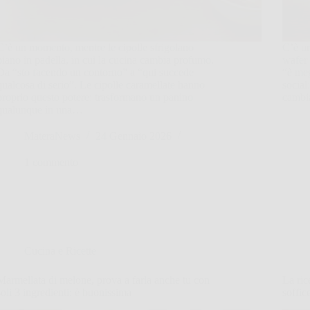
C’è un momento, mentre le cipolle sfrigolano
C’è un
piano in padella, in cui la cucina cambia profumo.
wafer 
Da “sto facendo un contorno” a “qui succede
“è meg
qualcosa di serio”. Le cipolle caramellate hanno
social
proprio questo potere: trasformano un panino
cambi
qualunque in una…
MateraNews
24 Gennaio 2026
1 commento
Cucina e Ricette
Marmellata di melone, prova a farla anche tu con
La ric
soli 3 ingredienti: è buonissima
soffi