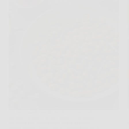
C’è un momento preciso in cui i ceci croccanti
smettono di essere “un’idea carina” e diventano
uno snack che sparisce dalla ciotola in cinque
minuti: quando scopri il trucco sorprendente che li