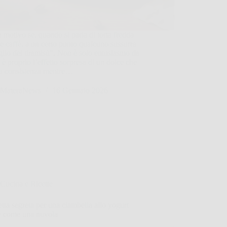
 motivo se, quando si parla di torta fredda
e caffè, a un certo punto qualcuno sussurra
lio del tiramisù”. Non è solo entusiasmo da
: è proprio l’effetto sorpresa di un dolce che
a consistenza mentre…
MateraNews
16 Gennaio 2026
Cucina e Ricette
etta segreta per una ciambella allo yogurt
ce come una nuvola