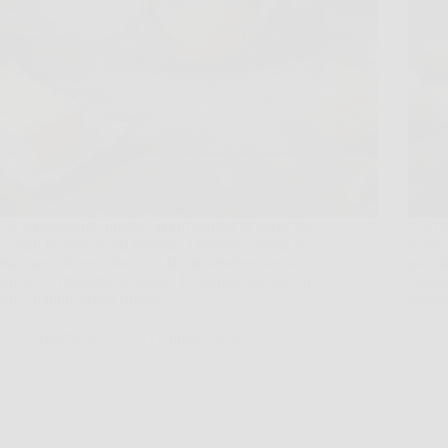
C’è un momento preciso in cui capisci di avere tra
C’è un
le mani la pasta frolla perfetta: l’impasto smette di
d’arac
attaccarsi, diventa liscio, si lascia stendere senza
piccol
capricci e profuma di buono. E quando succede in
“lotta
soli 5 minuti, senza riposo…
diven
MateraNews
3 Gennaio 2026