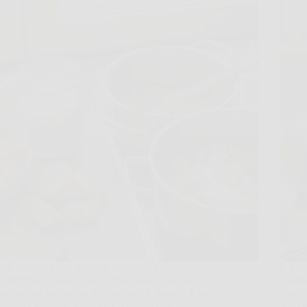
C’è un momento, d’estate, in cui tagli un melone e
C’è un
il profumo ti riempie la cucina come se avessi
voglio
aperto una finestra su un giardino. E proprio lì mi è
come u
venuta l’idea più semplice e sorprendente:
sparis