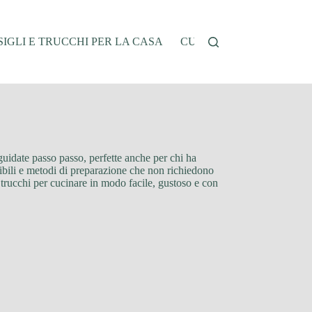
IGLI E TRUCCHI PER LA CASA
CUCINA E RICETTE
G
 guidate passo passo, perfette anche per chi ha
eribili e metodi di preparazione che non richiedono
 trucchi per cucinare in modo facile, gustoso e con