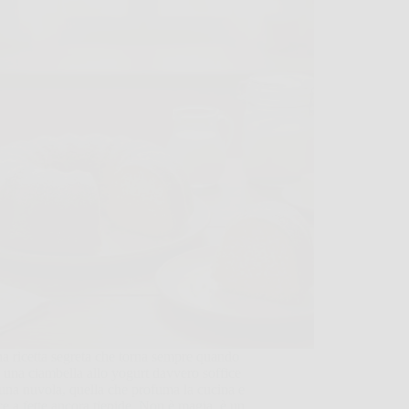
a ricetta segreta che torna sempre quando
 una ciambella allo yogurt davvero soffice
na nuvola, quella che profuma la cucina e
ce a fette ancora tiepide. Non è magia, è un