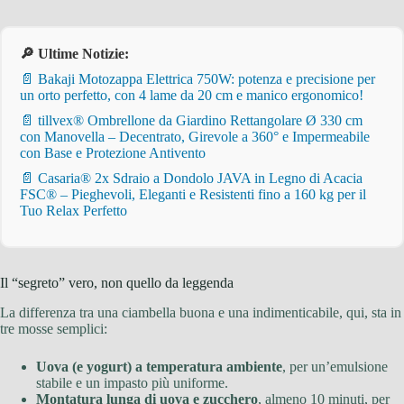
🔎 Ultime Notizie:
📄 Bakaji Motozappa Elettrica 750W: potenza e precisione per
un orto perfetto, con 4 lame da 20 cm e manico ergonomico!
📄 tillvex® Ombrellone da Giardino Rettangolare Ø 330 cm
con Manovella – Decentrato, Girevole a 360° e Impermeabile
con Base e Protezione Antivento
📄 Casaria® 2x Sdraio a Dondolo JAVA in Legno di Acacia
FSC® – Pieghevoli, Eleganti e Resistenti fino a 160 kg per il
Tuo Relax Perfetto
Il “segreto” vero, non quello da leggenda
La differenza tra una ciambella buona e una indimenticabile, qui, sta in
tre mosse semplici:
Uova (e yogurt) a temperatura ambiente
, per un’emulsione
stabile e un impasto più uniforme.
Montatura lunga di uova e zucchero
, almeno 10 minuti, per