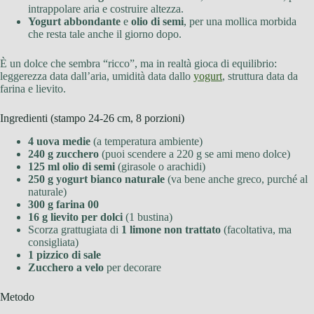
intrappolare aria e costruire altezza.
Yogurt abbondante
e
olio di semi
, per una mollica morbida
che resta tale anche il giorno dopo.
È un dolce che sembra “ricco”, ma in realtà gioca di equilibrio:
leggerezza data dall’aria, umidità data dallo
yogurt
, struttura data da
farina e lievito.
Ingredienti (stampo 24-26 cm, 8 porzioni)
4 uova medie
(a temperatura ambiente)
240 g zucchero
(puoi scendere a 220 g se ami meno dolce)
125 ml olio di semi
(girasole o arachidi)
250 g yogurt bianco naturale
(va bene anche greco, purché al
naturale)
300 g farina 00
16 g lievito per dolci
(1 bustina)
Scorza grattugiata di
1 limone non trattato
(facoltativa, ma
consigliata)
1 pizzico di sale
Zucchero a velo
per decorare
Metodo