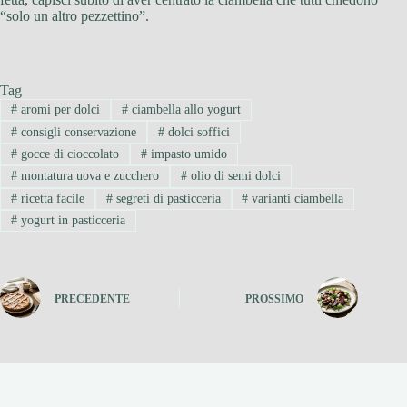
“solo un altro pezzettino”.
Tag
#
aromi per dolci
#
ciambella allo yogurt
#
consigli conservazione
#
dolci soffici
#
gocce di cioccolato
#
impasto umido
#
montatura uova e zucchero
#
olio di semi dolci
#
ricetta facile
#
segreti di pasticceria
#
varianti ciambella
#
yogurt in pasticceria
PRECEDENTE
PROSSIMO