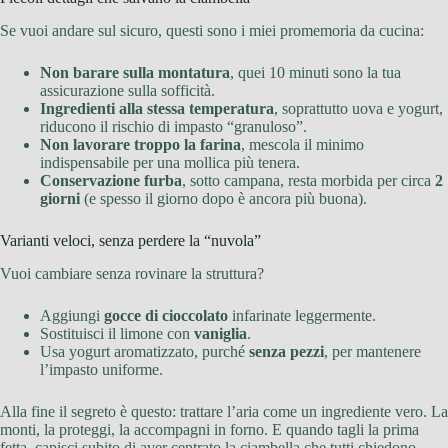
Se vuoi andare sul sicuro, questi sono i miei promemoria da cucina:
Non barare sulla montatura
, quei 10 minuti sono la tua
assicurazione sulla sofficità.
Ingredienti alla stessa temperatura
, soprattutto uova e yogurt,
riducono il rischio di impasto “granuloso”.
Non lavorare troppo la farina
, mescola il minimo
indispensabile per una mollica più tenera.
Conservazione furba
, sotto campana, resta morbida per circa
2
giorni
(e spesso il giorno dopo è ancora più buona).
Varianti veloci, senza perdere la “nuvola”
Vuoi cambiare senza rovinare la struttura?
Aggiungi
gocce di cioccolato
infarinate leggermente.
Sostituisci il limone con
vaniglia
.
Usa yogurt aromatizzato, purché
senza pezzi
, per mantenere
l’impasto uniforme.
Alla fine il segreto è questo: trattare l’aria come un ingrediente vero. La
monti, la proteggi, la accompagni in forno. E quando tagli la prima
fetta, capisci subito di aver centrato la ciambella che tutti chiedono