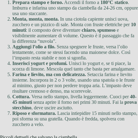
Prepara stampo e forno.
Accendi il forno a
180°C statico
.
Imburra e infarina uno stampo da ciambella da 24-26 cm, oppure
usa uno staccante.
Monta, monta, monta.
In una ciotola capiente unisci uova,
zucchero e un pizzico di sale. Monta con fruste elettriche per
10
minuti
: il composto deve diventare
chiaro, spumoso
e
visibilmente aumentare di volume. Questo è il passaggio che fa
la differenza “nuvola”.
Aggiungi l’olio a filo.
Senza spegnere le fruste, versa l’olio
lentamente, come se stessi facendo una maionese dolce. Così
l’impasto resta stabile e non si sgonfia.
Inserisci yogurt e profumi.
Unisci lo yogurt e, se ti piace, la
scorza di limone. Mescola quel tanto che basta per amalgamare.
Farina e lievito, ma con delicatezza.
Setaccia farina e lievito
insieme. Incorpora in 2 o 3 volte, usando una spatola o le fruste
al minimo, giusto per non perdere troppa aria. L’impasto deve
risultare cremoso e denso, ma scorrevole.
Cottura.
Versa nello stampo, livella leggermente. Cuoci per
40-
45 minuti
senza aprire il forno nei primi 30 minuti. Fai la
prova
stecchino
, deve uscire asciutto.
Riposo e sformatura.
Lascia intiepidire 15 minuti nello stampo,
poi sforma su una gratella. Quando è fredda, spolvera con
zucchero a velo.
Piccoli dettagli che salvano la ciambella