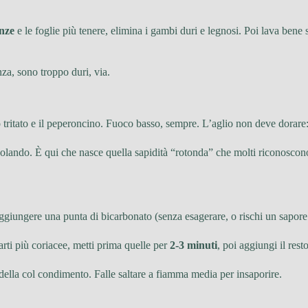
enze
e le foglie più tenere, elimina i gambi duri e legnosi. Poi lava ben
a, sono troppo duri, via.
o tritato e il peperoncino. Fuoco basso, sempre. L’aglio non deve dorare
scolando. È qui che nasce quella sapidità “rotonda” che molti riconosco
ggiungere una punta di bicarbonato (senza esagerare, o rischi un sapore 
arti più coriacee, metti prima quelle per
2-3 minuti
, poi aggiungi il resto
della col condimento. Falle saltare a fiamma media per insaporire.