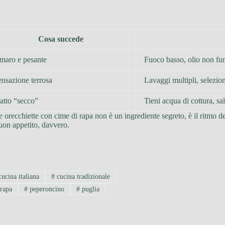
Cosa succede
maro e pesante
Fuoco basso, olio non fu
nsazione terrosa
Lavaggi multipli, selezion
atto “secco”
Tieni acqua di cottura, sal
lle orecchiette con cime di rapa non è un ingrediente segreto, è il ritmo
Buon appetito, davvero.
ucina italiana
#
cucina tradizionale
 rapa
#
peperoncino
#
puglia