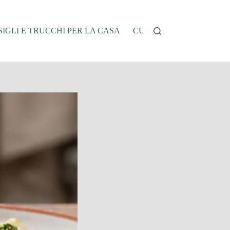
IGLI E TRUCCHI PER LA CASA
CUCINA E RICETTE
G