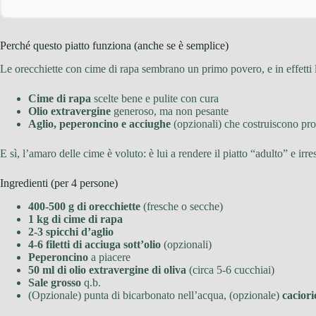
Perché questo piatto funziona (anche se è semplice)
Le orecchiette con cime di rapa sembrano un primo povero, e in effetti lo 
Cime di rapa
scelte bene e pulite con cura
Olio extravergine
generoso, ma non pesante
Aglio, peperoncino e acciughe
(opzionali) che costruiscono pro
E sì, l’amaro delle cime è voluto: è lui a rendere il piatto “adulto” e irres
Ingredienti (per 4 persone)
400-500 g di orecchiette
(fresche o secche)
1 kg di cime di rapa
2-3 spicchi d’aglio
4-6 filetti di acciuga sott’olio
(opzionali)
Peperoncino
a piacere
50 ml di olio extravergine di oliva
(circa 5-6 cucchiai)
Sale grosso
q.b.
(Opzionale) punta di bicarbonato nell’acqua, (opzionale)
caciori