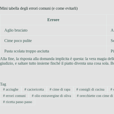
Mini tabella degli errori comuni (e come evitarli)
Errore
Aglio bruciato
A
Cime poco pulite
Se
Pasta scolata troppo asciutta
Pi
Alla fine, la risposta alla domanda implicita è questa: la vera magia de
giudizio, e saltare tutto insieme finché il piatto diventa una cosa sola. 
Tag
#
acciughe
#
cacioricotta
#
cime di rapa
#
consigli di cucina
#
c
#
errori comuni
#
olio extravergine di oliva
#
orecchiette con cime di
#
ricetta passo passo