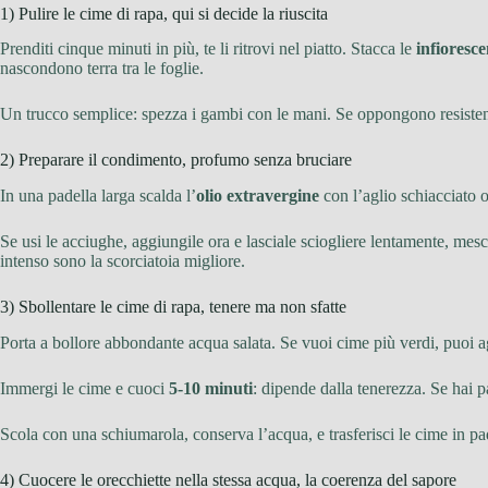
1) Pulire le cime di rapa, qui si decide la riuscita
Prenditi cinque minuti in più, te li ritrovi nel piatto. Stacca le
infioresc
nascondono terra tra le foglie.
Un trucco semplice: spezza i gambi con le mani. Se oppongono resistenz
2) Preparare il condimento, profumo senza bruciare
In una padella larga scalda l’
olio extravergine
con l’aglio schiacciato 
Se usi le acciughe, aggiungile ora e lasciale sciogliere lentamente, me
intenso sono la scorciatoia migliore.
3) Sbollentare le cime di rapa, tenere ma non sfatte
Porta a bollore abbondante acqua salata. Se vuoi cime più verdi, puoi a
Immergi le cime e cuoci
5-10 minuti
: dipende dalla tenerezza. Se hai p
Scola con una schiumarola, conserva l’acqua, e trasferisci le cime in pa
4) Cuocere le orecchiette nella stessa acqua, la coerenza del sapore