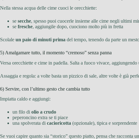
Nella stessa acqua delle cime cuoci le orecchiette:
se
secche
, spesso puoi cuocerle insieme alle cime negli ultimi min
se
fresche
, aggiungile dopo, cuociono molto più in fretta
Scolale
un paio di minuti prima
del tempo, tenendo da parte un mestol
5) Amalgamare tutto, il momento “cremoso” senza panna
Versa orecchiette e cime in padella. Salta a fuoco vivace, aggiungendo 
Assaggia e regola: a volte basta un pizzico di sale, altre volte è già perf
6) Servire, con l’ultimo gesto che cambia tutto
Impiatta caldo e aggiungi:
un filo di
olio a crudo
peperoncino extra se ti piace
una spolverata di
cacioricotta
(opzionale), tipica e sorprendente
Se vuoi capire quanto sia “storico” questo piatto, pensa che racconta un