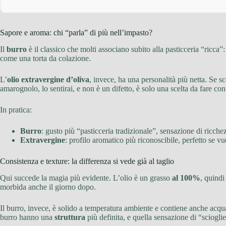
Sapore e aroma: chi “parla” di più nell’impasto?
Il
burro
è il classico che molti associano subito alla pasticceria “ricca”
come una torta da colazione.
L’
olio extravergine d’oliva
, invece, ha una personalità più netta. Se s
amarognolo, lo sentirai, e non è un difetto, è solo una scelta da fare c
In pratica:
Burro
: gusto più “pasticceria tradizionale”, sensazione di ricche
Extravergine
: profilo aromatico più riconoscibile, perfetto se vu
Consistenza e texture: la differenza si vede già al taglio
Qui succede la magia più evidente. L’olio è un grasso
al 100%
, quindi
morbida anche il giorno dopo.
Il burro, invece, è solido a temperatura ambiente e contiene anche acqua
burro hanno una
struttura
più definita, e quella sensazione di “sciogl