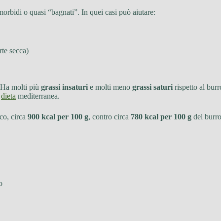
morbidi o quasi “bagnati”. In quei casi può aiutare:
rte secca)
. Ha molti più
grassi insaturi
e molti meno
grassi saturi
rispetto al burr
i
dieta
mediterranea.
co, circa
900 kcal per 100 g
, contro circa
780 kcal per 100 g
del burro
o