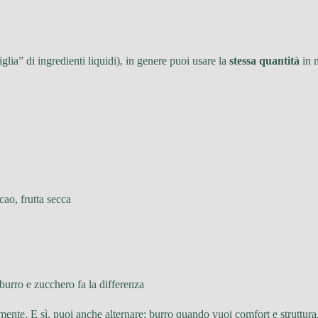
glia” di ingredienti liquidi), in genere puoi usare la
stessa quantità
in 
cao, frutta secca
 burro e zucchero fa la differenza
i in mente. E sì, puoi anche alternare: burro quando vuoi comfort e strut