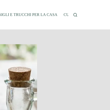
IGLI E TRUCCHI PER LA CASA
CUCINA E RICETTE
G