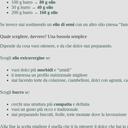
100 g burro →
80 g olio
50 g burro →
40 g olio
200 g burro →
160 g olio
Se invece stai sostituendo un
olio di semi
con un altro olio (stessa “fami
Quale scegliere, davvero? Una bussola semplice
Dipende da cosa vuoi ottenere, e da che dolce stai preparando.
Scegli
olio extravergine
se:
vuoi dolci più
morbidi
e “umidi”
ti interessa un profilo nutrizionale migliore
stai facendo torte da colazione, ciambelloni, dolci con agrumi, ca
Scegli
burro
se:
cerchi una struttura più
compatta
e definita
vuoi un gusto più ricco e tradizionale
stai preparando biscotti, frolle, torte montate dove la lavorazione
Alla fine la scelta migliore è quella che ti fa ottenere il dolce che ha