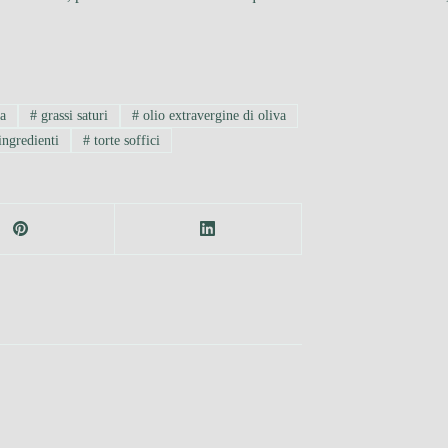
sa
#
grassi saturi
#
olio extravergine di oliva
ingredienti
#
torte soffici