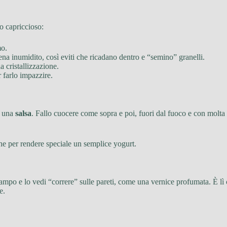
no capriccioso:
mo.
na inumidito, così eviti che ricadano dentro e “semino” granelli.
a cristallizzazione.
 farlo impazzire.
n una
salsa
. Fallo cuocere come sopra e poi, fuori dal fuoco e con molta
nche per rendere speciale un semplice yogurt.
mpo e lo vedi “correre” sulle pareti, come una vernice profumata. È lì c
e.