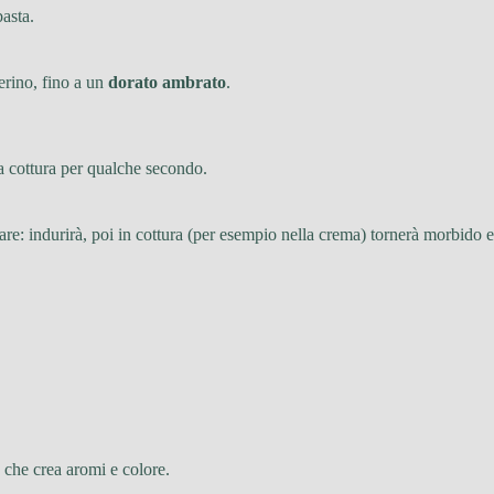
asta.
ierino, fino a un
dorato ambrato
.
la cottura per qualche secondo.
re: indurirà, poi in cottura (per esempio nella crema) tornerà morbido e
e che crea aromi e colore.