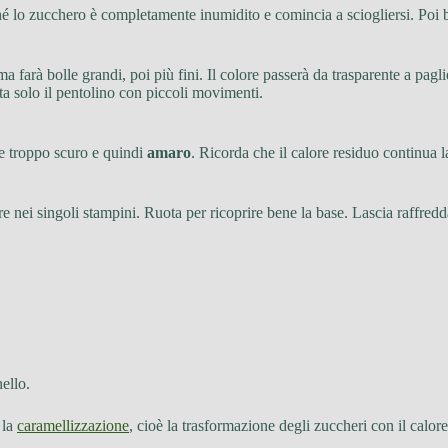
hé lo zucchero è completamente inumidito e comincia a sciogliersi. Poi b
 farà bolle grandi, poi più fini. Il colore passerà da trasparente a pagl
ta solo il pentolino con piccoli movimenti.
e troppo scuro e quindi
amaro
. Ricorda che il calore residuo continua 
nei singoli stampini. Ruota per ricoprire bene la base. Lascia raffredda
nello.
 la
caramellizzazione
, cioè la trasformazione degli zuccheri con il calor