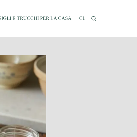
IGLI E TRUCCHI PER LA CASA
CUCINA E RICETTE
G