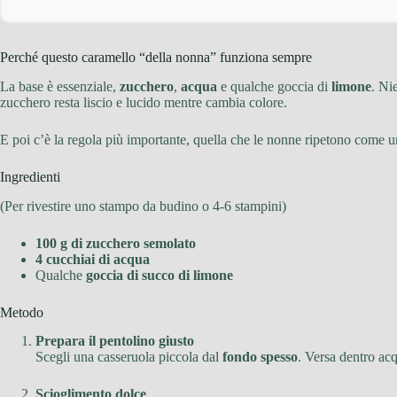
Perché questo caramello “della nonna” funziona sempre
La base è essenziale,
zucchero
,
acqua
e qualche goccia di
limone
. Ni
zucchero resta liscio e lucido mentre cambia colore.
E poi c’è la regola più importante, quella che le nonne ripetono come un
Ingredienti
(Per rivestire uno stampo da budino o 4-6 stampini)
100 g di zucchero semolato
4 cucchiai di acqua
Qualche
goccia di succo di limone
Metodo
Prepara il pentolino giusto
Scegli una casseruola piccola dal
fondo spesso
. Versa dentro ac
Scioglimento dolce