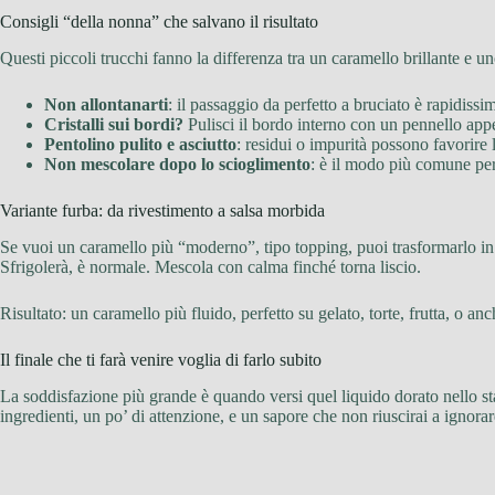
Consigli “della nonna” che salvano il risultato
Questi piccoli trucchi fanno la differenza tra un caramello brillante e u
Non allontanarti
: il passaggio da perfetto a bruciato è rapidissi
Cristalli sui bordi?
Pulisci il bordo interno con un pennello appe
Pentolino pulito e asciutto
: residui o impurità possono favorire l
Non mescolare dopo lo scioglimento
: è il modo più comune per
Variante furba: da rivestimento a salsa morbida
Se vuoi un caramello più “moderno”, tipo topping, puoi trasformarlo i
Sfrigolerà, è normale. Mescola con calma finché torna liscio.
Risultato: un caramello più fluido, perfetto su gelato, torte, frutta, o a
Il finale che ti farà venire voglia di farlo subito
La soddisfazione più grande è quando versi quel liquido dorato nello sta
ingredienti, un po’ di attenzione, e un sapore che non riuscirai a ignorar