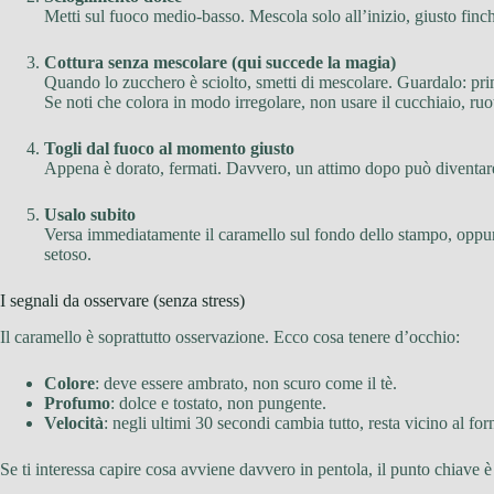
Metti sul fuoco medio-basso. Mescola solo all’inizio, giusto finc
Cottura senza mescolare (qui succede la magia)
Quando lo zucchero è sciolto, smetti di mescolare. Guardalo: prima
Se noti che colora in modo irregolare, non usare il cucchiaio, ruo
Togli dal fuoco al momento giusto
Appena è dorato, fermati. Davvero, un attimo dopo può diventar
Usalo subito
Versa immediatamente il caramello sul fondo dello stampo, oppure 
setoso.
I segnali da osservare (senza stress)
Il caramello è soprattutto osservazione. Ecco cosa tenere d’occhio:
Colore
: deve essere ambrato, non scuro come il tè.
Profumo
: dolce e tostato, non pungente.
Velocità
: negli ultimi 30 secondi cambia tutto, resta vicino al for
Se ti interessa capire cosa avviene davvero in pentola, il punto chiave è