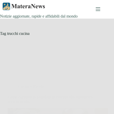
Salta
al
contenuto
Notizie aggiornate, rapide e affidabili dal mondo
Tag
trucchi cucina
Cucina e Ricette
Come cucinare la padellata di carciofi alla romanesca
ecco la ricetta