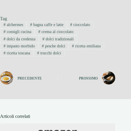
Tag
#
alchermes
#
bagna caffe e latte
#
cioccolato
#
consigli cucina
#
crema al cioccolato
#
dolci da credenza
#
dolci tradizionali
#
impasto morbido
#
pesche dolci
#
ricetta emiliana
#
ricetta toscana
#
trucchi dolci
PRECEDENTE
PROSSIMO
Articoli correlati