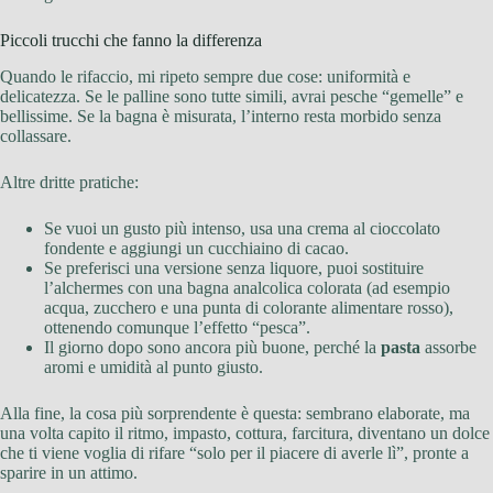
Piccoli trucchi che fanno la differenza
Quando le rifaccio, mi ripeto sempre due cose: uniformità e
delicatezza. Se le palline sono tutte simili, avrai pesche “gemelle” e
bellissime. Se la bagna è misurata, l’interno resta morbido senza
collassare.
Altre dritte pratiche:
Se vuoi un gusto più intenso, usa una crema al cioccolato
fondente e aggiungi un cucchiaino di cacao.
Se preferisci una versione senza liquore, puoi sostituire
l’alchermes con una bagna analcolica colorata (ad esempio
acqua, zucchero e una punta di colorante alimentare rosso),
ottenendo comunque l’effetto “pesca”.
Il giorno dopo sono ancora più buone, perché la
pasta
assorbe
aromi e umidità al punto giusto.
Alla fine, la cosa più sorprendente è questa: sembrano elaborate, ma
una volta capito il ritmo, impasto, cottura, farcitura, diventano un dolce
che ti viene voglia di rifare “solo per il piacere di averle lì”, pronte a
sparire in un attimo.