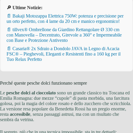
🔎 Ultime Notizie:
📄 Bakaji Motozappa Elettrica 750W: potenza e precisione per
un orto perfetto, con 4 lame da 20 cm e manico ergonomico!
📄 tillvex® Ombrellone da Giardino Rettangolare Ø 330 cm
con Manovella – Decentrato, Girevole a 360° e Impermeabile
con Base e Protezione Antivento
📄 Casaria® 2x Sdraio a Dondolo JAVA in Legno di Acacia
FSC® – Pieghevoli, Eleganti e Resistenti fino a 160 kg per il
Tuo Relax Perfetto
Perché queste pesche dolci funzionano sempre
Le
pesche dolci al cioccolato
sono un grande classico tra Toscana ed
Emilia Romagna: due mezze “cupole” di pasta morbida, una farcitura
golosa, poi la magia del colore rosato e dello zucchero che scricchiola.
La versione resa popolare da Benedetta Rossi ha un pregio enorme,
resta
accessibile
, senza passaggi astrusi, ma con un risultato che
sembra da vetrina.
Il segreto, più che in una tecnica impossibile, sta in tre dettagli: