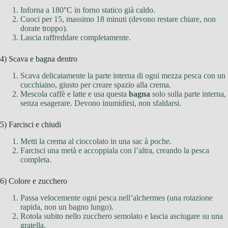
Inforna a 180°C in forno statico già caldo.
Cuoci per 15, massimo 18 minuti (devono restare chiare, non
dorate troppo).
Lascia raffreddare completamente.
4) Scava e bagna dentro
Scava delicatamente la parte interna di ogni mezza pesca con un
cucchiaino, giusto per creare spazio alla crema.
Mescola caffè e latte e usa questa
bagna
solo sulla parte interna,
senza esagerare. Devono inumidirsi, non sfaldarsi.
5) Farcisci e chiudi
Metti la crema al cioccolato in una sac à poche.
Farcisci una metà e accoppiala con l’altra, creando la pesca
completa.
6) Colore e zucchero
Passa velocemente ogni pesca nell’alchermes (una rotazione
rapida, non un bagno lungo).
Rotola subito nello zucchero semolato e lascia asciugare su una
gratella.