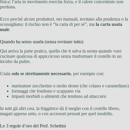
fisica: l’aria in movimento esercita forza, e il calore concentrato non
perdona.
Ecco perché alcuni produttori, nei manuali, invitano alla prudenza o la
sconsigliano: il rischio non è “la carta di per sé”, ma
la carta usata
male
.
Quando ha senso usarla (senza rovinare tutto)
Qui arriva la parte pratica, quella che ti salva la serata quando vuoi
cucinare qualcosa di appiccicoso senza trasformare il cestello in un
incubo da pulire.
Usala
solo se strettamente necessario
, per esempio con:
marinature zuccherine o molto dense (che colano e caramellano)
formaggi che fondono e scappano via
impasti morbidi o alimenti che tendono ad attaccarsi
In tutti gli altri casi, la friggitrice dà il meglio con il cestello libero,
magari appena unto, o con accessori pensati per quel modello.
Le 3 regole d’oro del Prof. Schettini