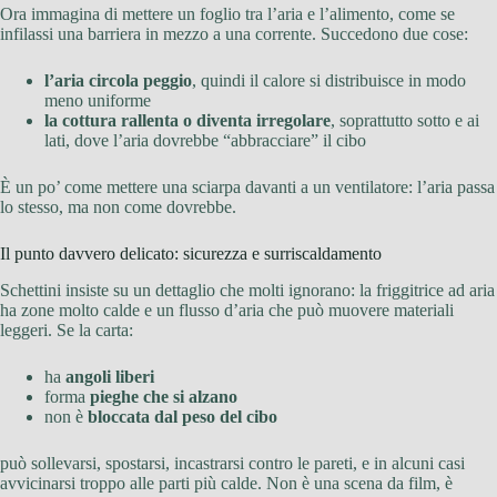
Ora immagina di mettere un foglio tra l’aria e l’alimento, come se
infilassi una barriera in mezzo a una corrente. Succedono due cose:
l’aria circola peggio
, quindi il calore si distribuisce in modo
meno uniforme
la cottura rallenta o diventa irregolare
, soprattutto sotto e ai
lati, dove l’aria dovrebbe “abbracciare” il cibo
È un po’ come mettere una sciarpa davanti a un ventilatore: l’aria passa
lo stesso, ma non come dovrebbe.
Il punto davvero delicato: sicurezza e surriscaldamento
Schettini insiste su un dettaglio che molti ignorano: la friggitrice ad aria
ha zone molto calde e un flusso d’aria che può muovere materiali
leggeri. Se la carta:
ha
angoli liberi
forma
pieghe che si alzano
non è
bloccata dal peso del cibo
può sollevarsi, spostarsi, incastrarsi contro le pareti, e in alcuni casi
avvicinarsi troppo alle parti più calde. Non è una scena da film, è