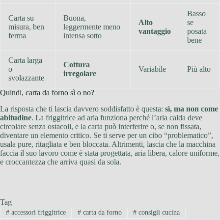
Basso
Carta su
Buona,
Alto
se
misura, ben
leggermente meno
vantaggio
posata
ferma
intensa sotto
bene
Carta larga
Cottura
o
Variabile
Più alto
irregolare
svolazzante
Quindi, carta da forno sì o no?
La risposta che ti lascia davvero soddisfatto è questa:
sì, ma non come
abitudine
. La friggitrice ad aria funziona perché l’aria calda deve
circolare senza ostacoli, e la carta può interferire o, se non fissata,
diventare un elemento critico. Se ti serve per un cibo “problematico”,
usala pure, ritagliata e ben bloccata. Altrimenti, lascia che la macchina
faccia il suo lavoro come è stata progettata, aria libera, calore uniforme,
e croccantezza che arriva quasi da sola.
Tag
#
accessori friggitrice
#
carta da forno
#
consigli cucina