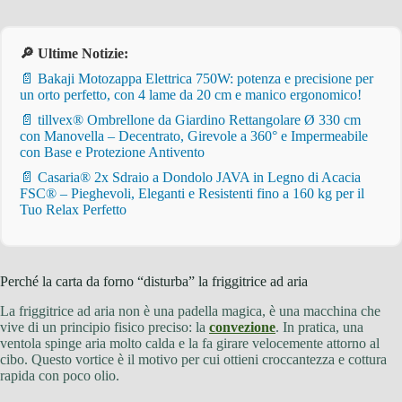
🔎 Ultime Notizie:
📄 Bakaji Motozappa Elettrica 750W: potenza e precisione per
un orto perfetto, con 4 lame da 20 cm e manico ergonomico!
📄 tillvex® Ombrellone da Giardino Rettangolare Ø 330 cm
con Manovella – Decentrato, Girevole a 360° e Impermeabile
con Base e Protezione Antivento
📄 Casaria® 2x Sdraio a Dondolo JAVA in Legno di Acacia
FSC® – Pieghevoli, Eleganti e Resistenti fino a 160 kg per il
Tuo Relax Perfetto
Perché la carta da forno “disturba” la friggitrice ad aria
La friggitrice ad aria non è una padella magica, è una macchina che
vive di un principio fisico preciso: la
convezione
. In pratica, una
ventola spinge aria molto calda e la fa girare velocemente attorno al
cibo. Questo vortice è il motivo per cui ottieni croccantezza e cottura
rapida con poco olio.