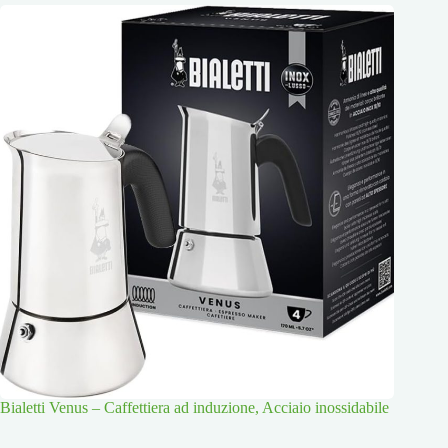
Bialetti Venus – Caffettiera ad induzione, Acciaio inossidabile