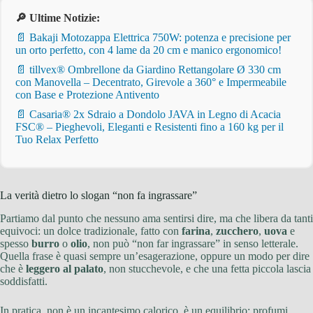
🔎 Ultime Notizie:
📄 Bakaji Motozappa Elettrica 750W: potenza e precisione per
un orto perfetto, con 4 lame da 20 cm e manico ergonomico!
📄 tillvex® Ombrellone da Giardino Rettangolare Ø 330 cm
con Manovella – Decentrato, Girevole a 360° e Impermeabile
con Base e Protezione Antivento
📄 Casaria® 2x Sdraio a Dondolo JAVA in Legno di Acacia
FSC® – Pieghevoli, Eleganti e Resistenti fino a 160 kg per il
Tuo Relax Perfetto
La verità dietro lo slogan “non fa ingrassare”
Partiamo dal punto che nessuno ama sentirsi dire, ma che libera da tanti
equivoci: un dolce tradizionale, fatto con
farina
,
zucchero
,
uova
e
spesso
burro
o
olio
, non può “non far ingrassare” in senso letterale.
Quella frase è quasi sempre un’esagerazione, oppure un modo per dire
che è
leggero al palato
, non stucchevole, e che una fetta piccola lascia
soddisfatti.
In pratica, non è un incantesimo calorico, è un equilibrio: profumi