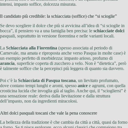
intensi, impasto soffice, dolcezza misurata.
Il candidato più credibile: la schiacciata (soffice) che “si scioglie”
Se devo scegliere il dolce che più si avvicina all’idea di “si scioglie in
bocca”, il pensiero va a una famiglia ben precisa: le
schiacciate dolci
pasquali, soprattutto in versione fiorentina e nelle varianti locali.
La
Schiacciata alla Fiorentina
(spesso associata al periodo di
Carnevale, ma amata e riproposta anche verso Pasqua in molte case) è
un esempio perfetto di morbidezza: impasto arioso, profumo di
arancia
, superficie coperta di zucchero a velo. Non è “dietetica”, però
è talmente soffice che la percepisci più leggera di quanto sia davvero.
Poi c’è la
Schiacciata di Pasqua toscana
, un lievitato profumato,
dove contano tempi lunghi e aromi, spesso
anice
e agrumi, con quella
crosticina lucida che invoglia già al taglio. Anche qui, il “sciogliersi” è
una sensazione reale: deriva dalla lievitazione e dalla struttura
dell’impasto, non da ingredienti miracolosi.
Altri dolci pasquali toscani che vale la pena conoscere
La bellezza della tradizione è che cambia da città a città, quasi da forno
a forno. Se ti piace esplorare, ecco alcuni classici che compaiono tra