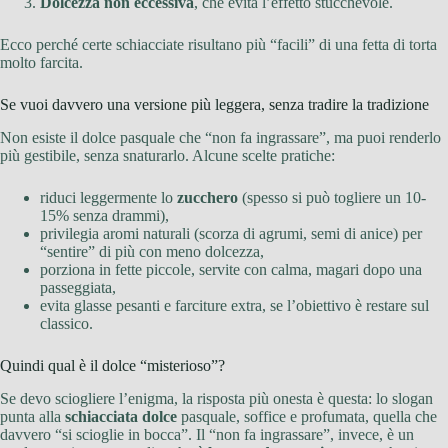
Dolcezza non eccessiva
, che evita l’effetto stucchevole.
Ecco perché certe schiacciate risultano più “facili” di una fetta di torta
molto farcita.
Se vuoi davvero una versione più leggera, senza tradire la tradizione
Non esiste il dolce pasquale che “non fa ingrassare”, ma puoi renderlo
più gestibile, senza snaturarlo. Alcune scelte pratiche:
riduci leggermente lo
zucchero
(spesso si può togliere un 10-
15% senza drammi),
privilegia aromi naturali (scorza di agrumi, semi di anice) per
“sentire” di più con meno dolcezza,
porziona in fette piccole, servite con calma, magari dopo una
passeggiata,
evita glasse pesanti e farciture extra, se l’obiettivo è restare sul
classico.
Quindi qual è il dolce “misterioso”?
Se devo sciogliere l’enigma, la risposta più onesta è questa: lo slogan
punta alla
schiacciata dolce
pasquale, soffice e profumata, quella che
davvero “si scioglie in bocca”. Il “non fa ingrassare”, invece, è un