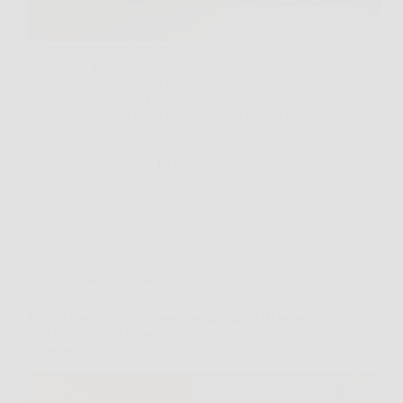
C’è una promessa che torna puntuale ogni anno,
soprattutto quando si parla di dolce pasquale
tradizionale: “si scioglie in bocca e non fa
ingrassare”. Suona meraviglioso, quasi magico.
Eppure, quando si entra davvero nelle cucine di
Toscana, tra ciotole, profumi…
MateraNews
18 Gennaio 2026
Cucina e Ricette
Hanno poche calorie e sono senza burro! Ti serve
solo il succo di 2 arance per preparare questi morbidi
e gustosi biscotti