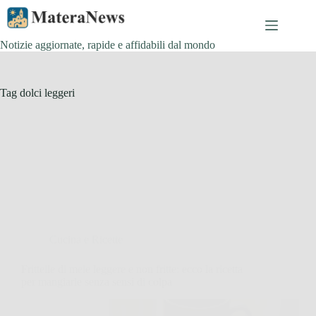
Salta
al
contenuto
Notizie aggiornate, rapide e affidabili dal mondo
Tag
dolci leggeri
Cucina e Ricette
Frittelle di mele leggere e non fritte: ecco la ricetta
per mangiarle senza sensi di colpa