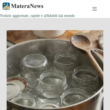
Salta
al
contenuto
Notizie aggiornate, rapide e affidabili dal mondo