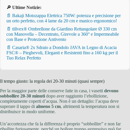
🔎 Ultime Notizie:
📄 Bakaji Motozappa Elettrica 750W: potenza e precisione per
un orto perfetto, con 4 lame da 20 cm e manico ergonomico!
📄 tillvex® Ombrellone da Giardino Rettangolare Ø 330 cm
con Manovella – Decentrato, Girevole a 360° e Impermeabile
con Base e Protezione Antivento
📄 Casaria® 2x Sdraio a Dondolo JAVA in Legno di Acacia
FSC® – Pieghevoli, Eleganti e Resistenti fino a 160 kg per il
Tuo Relax Perfetto
Il tempo giusto: la regola dei 20-30 minuti (quasi sempre)
Per la maggior parte delle conserve fatte in casa, i vasetti
devono
sobbollire 20-30 minuti
dopo aver raggiunto l’ebollizione,
completamente coperti d’acqua. Non è un dettaglio: l’acqua deve
superare il tappo di
almeno 5 cm
, altrimenti la temperatura non si
distribuisce in modo uniforme.
Un’accortezza che fa la differenza è proprio “sobbollire” e non far
ribollire furiosamente, perché un bollore troppo aggressivo può far