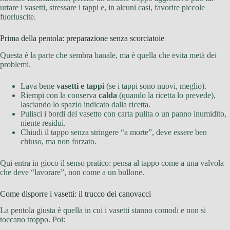
urtare i vasetti, stressare i tappi e, in alcuni casi, favorire piccole
fuoriuscite.
Prima della pentola: preparazione senza scorciatoie
Questa è la parte che sembra banale, ma è quella che evita metà dei
problemi.
Lava bene
vasetti e tappi
(se i tappi sono nuovi, meglio).
Riempi con la conserva
calda
(quando la ricetta lo prevede),
lasciando lo spazio indicato dalla ricetta.
Pulisci i bordi del vasetto con carta pulita o un panno inumidito,
niente residui.
Chiudi il tappo senza stringere “a morte”, deve essere ben
chiuso, ma non forzato.
Qui entra in gioco il senso pratico: pensa al tappo come a una valvola
che deve “lavorare”, non come a un bullone.
Come disporre i vasetti: il trucco dei canovacci
La pentola giusta è quella in cui i vasetti stanno comodi e non si
toccano troppo. Poi: