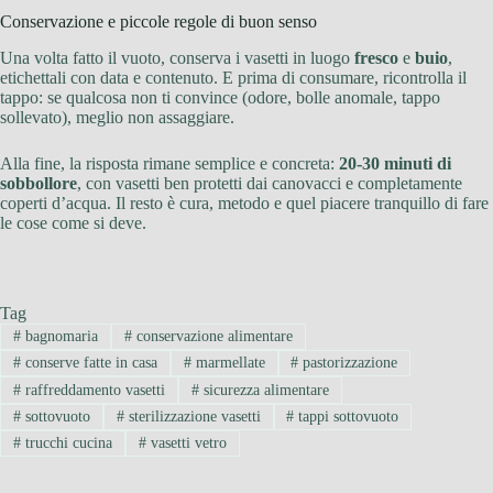
Conservazione e piccole regole di buon senso
Una volta fatto il vuoto, conserva i vasetti in luogo
fresco
e
buio
,
etichettali con data e contenuto. E prima di consumare, ricontrolla il
tappo: se qualcosa non ti convince (odore, bolle anomale, tappo
sollevato), meglio non assaggiare.
Alla fine, la risposta rimane semplice e concreta:
20-30 minuti di
sobbollore
, con vasetti ben protetti dai canovacci e completamente
coperti d’acqua. Il resto è cura, metodo e quel piacere tranquillo di fare
le cose come si deve.
Tag
#
bagnomaria
#
conservazione alimentare
#
conserve fatte in casa
#
marmellate
#
pastorizzazione
#
raffreddamento vasetti
#
sicurezza alimentare
#
sottovuoto
#
sterilizzazione vasetti
#
tappi sottovuoto
#
trucchi cucina
#
vasetti vetro