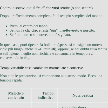
Controllo sottovuoto: il “clic” che vuoi sentire (o non sentire)
Dopo il raffreddamento completo, fai il test più semplice del mondo:
Premi al centro del tappo.
Se non fa
clic-clac
e resta “giù”, il
sottovuoto
è riuscito.
Se fa rumore o si muove, non è sigillato.
In quel caso, puoi ripetere la bollitura (spesso si consiglia un nuovo
ciclo più lungo, anche
30-45 minuti
), oppure, se hai dubbi sulla tenuta
o sull’igiene, meglio non rischiare e consumare in tempi brevi
conservando in frigo.
Tempi variabili: cosa cambia tra marmellate e conserve
Non tutte le preparazioni si comportano allo stesso modo. Ecco una
bussola rapida:
Metodo o
Tempo
Nota pratica
contenuto
indicativo
Sobbollire dopo