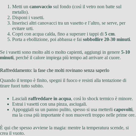
Metti un
canovaccio
sul fondo (così il vetro non batte sul
metallo).
Disponi i vasetti.
Inserisci altri canovacci tra un vasetto e l’altro, se serve, per
evitare urti.
Copri con acqua calda, fino a superare i tappi di
5 cm
.
Porta a ebollizione, poi abbassa e fai
sobbollire 20-30 minuti
.
Se i vasetti sono molto alti o molto capienti, aggiungi in genere
5-10
minuti
, perché il calore impiega più tempo ad arrivare al cuore.
Raffreddamento: la fase che molti rovinano senza saperlo
Quando il tempo è finito, spegni il fuoco e resisti alla tentazione di
tirare fuori tutto subito.
Lasciali
raffreddare in acqua
, così lo shock termico è minore.
Estrai i vasetti con una pinza, asciugali.
Appoggiali su un panno pulito, spesso si usa metterli
capovolti
,
ma la cosa più importante è non muoverli troppo nelle prime ore.
È qui che spesso avviene la magia: mentre la temperatura scende, si
crea il vuoto.