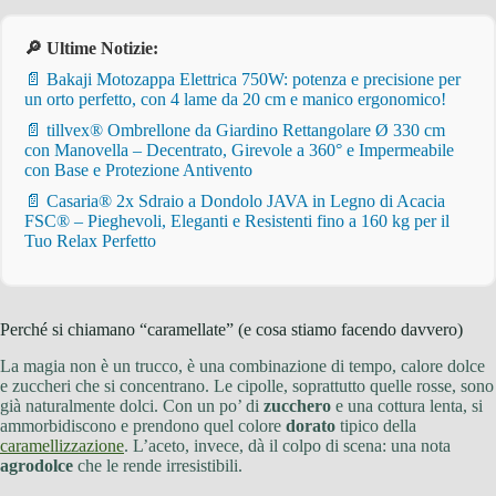
🔎 Ultime Notizie:
📄 Bakaji Motozappa Elettrica 750W: potenza e precisione per
un orto perfetto, con 4 lame da 20 cm e manico ergonomico!
📄 tillvex® Ombrellone da Giardino Rettangolare Ø 330 cm
con Manovella – Decentrato, Girevole a 360° e Impermeabile
con Base e Protezione Antivento
📄 Casaria® 2x Sdraio a Dondolo JAVA in Legno di Acacia
FSC® – Pieghevoli, Eleganti e Resistenti fino a 160 kg per il
Tuo Relax Perfetto
Perché si chiamano “caramellate” (e cosa stiamo facendo davvero)
La magia non è un trucco, è una combinazione di tempo, calore dolce
e zuccheri che si concentrano. Le cipolle, soprattutto quelle rosse, sono
già naturalmente dolci. Con un po’ di
zucchero
e una cottura lenta, si
ammorbidiscono e prendono quel colore
dorato
tipico della
caramellizzazione
. L’aceto, invece, dà il colpo di scena: una nota
agrodolce
che le rende irresistibili.