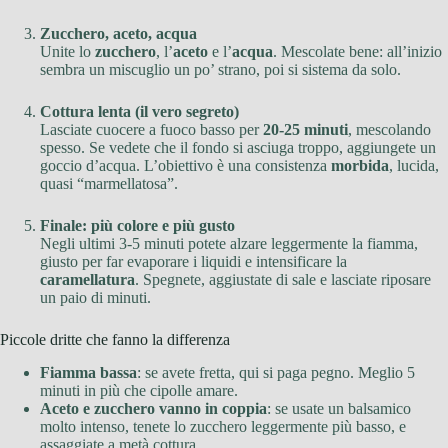
Zucchero, aceto, acqua
Unite lo
zucchero
, l’
aceto
e l’
acqua
. Mescolate bene: all’inizio
sembra un miscuglio un po’ strano, poi si sistema da solo.
Cottura lenta (il vero segreto)
Lasciate cuocere a fuoco basso per
20-25 minuti
, mescolando
spesso. Se vedete che il fondo si asciuga troppo, aggiungete un
goccio d’acqua. L’obiettivo è una consistenza
morbida
, lucida,
quasi “marmellatosa”.
Finale: più colore e più gusto
Negli ultimi 3-5 minuti potete alzare leggermente la fiamma,
giusto per far evaporare i liquidi e intensificare la
caramellatura
. Spegnete, aggiustate di sale e lasciate riposare
un paio di minuti.
Piccole dritte che fanno la differenza
Fiamma bassa
: se avete fretta, qui si paga pegno. Meglio 5
minuti in più che cipolle amare.
Aceto e zucchero vanno in coppia
: se usate un balsamico
molto intenso, tenete lo zucchero leggermente più basso, e
assaggiate a metà cottura.