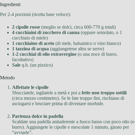
Ingredienti
Per 2-4 porzioni (ricetta base veloce):
2 cipolle rosse
(meglio se dolci, circa 600-770 g totali)
4 cucchiaini di zucchero di canna
(oppure semolato, o 1
cucchiaio di miele)
1 cucchiaino di aceto
(di mele, balsamico o vino bianco)
1 tazzina di acqua
(aggiungetene altra se serve)
1-2 cucchiai di olio extravergine
(o una noce di burro,
facoltativo)
Sale
q.b. (un pizzico)
Metodo
Affettate le cipolle
Sbucciatele, tagliatele a metà e poi a
fette non troppo sottili
(circa mezzo centimetro). Se le fate troppo fini, rischiano di
asciugarsi e bruciare prima di diventare morbide.
Partenza dolce in padella
Scaldate una padella antiaderente a fuoco basso con poco olio (o
burro). Aggiungete le cipolle e mescolate 1 minuto, giusto per
“avviarle”.