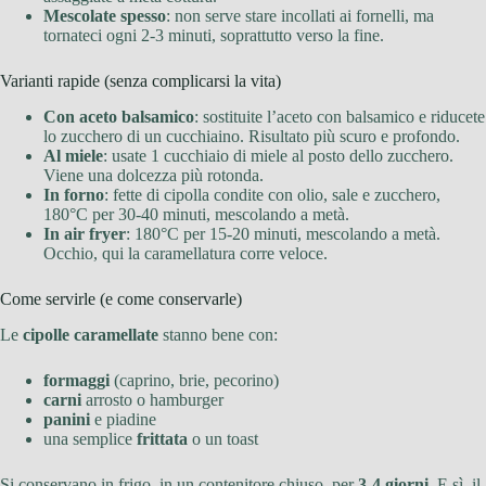
Mescolate spesso
: non serve stare incollati ai fornelli, ma
tornateci ogni 2-3 minuti, soprattutto verso la fine.
Varianti rapide (senza complicarsi la vita)
Con aceto balsamico
: sostituite l’aceto con balsamico e riducete
lo zucchero di un cucchiaino. Risultato più scuro e profondo.
Al miele
: usate 1 cucchiaio di miele al posto dello zucchero.
Viene una dolcezza più rotonda.
In forno
: fette di cipolla condite con olio, sale e zucchero,
180°C per 30-40 minuti, mescolando a metà.
In air fryer
: 180°C per 15-20 minuti, mescolando a metà.
Occhio, qui la caramellatura corre veloce.
Come servirle (e come conservarle)
Le
cipolle caramellate
stanno bene con:
formaggi
(caprino, brie, pecorino)
carni
arrosto o hamburger
panini
e piadine
una semplice
frittata
o un toast
Si conservano in frigo, in un contenitore chiuso, per
3-4 giorni
. E sì, il