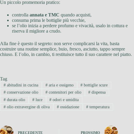
Un piccolo promemoria pratico:
controlla
annata e TMC
quando acquisti,
consuma prima le bottiglie più vecchie,
se l’olio inizia a perdere profumo e vivacità, usalo in cottura e
riserva il migliore a crudo.
Alla fine è questo il segreto: non serve complicarsi la vita, basta
costruire una routine semplice, buio, fresco, asciutto, tappo sempre
chiuso. E l’olio, in cambio, ti restituisce tutto il suo carattere nel piatto.
Tag
#
abitudini in cucina
#
aria e ossigeno
#
bottiglie scure
#
conservazione olio
#
contenitori per olio
#
dispensa
#
durata olio
#
luce
#
odori e umidita
#
olio extravergine di oliva
#
ossidazione
#
temperatura
PRECEDENTE
PROSSIMO