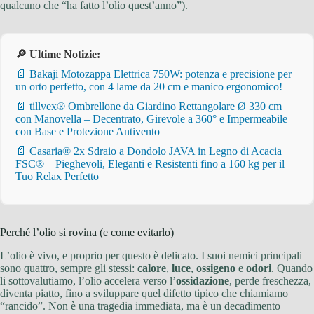
qualcuno che “ha fatto l’olio quest’anno”).
🔎 Ultime Notizie:
📄 Bakaji Motozappa Elettrica 750W: potenza e precisione per
un orto perfetto, con 4 lame da 20 cm e manico ergonomico!
📄 tillvex® Ombrellone da Giardino Rettangolare Ø 330 cm
con Manovella – Decentrato, Girevole a 360° e Impermeabile
con Base e Protezione Antivento
📄 Casaria® 2x Sdraio a Dondolo JAVA in Legno di Acacia
FSC® – Pieghevoli, Eleganti e Resistenti fino a 160 kg per il
Tuo Relax Perfetto
Perché l’olio si rovina (e come evitarlo)
L’olio è vivo, e proprio per questo è delicato. I suoi nemici principali
sono quattro, sempre gli stessi:
calore
,
luce
,
ossigeno
e
odori
. Quando
li sottovalutiamo, l’olio accelera verso l’
ossidazione
, perde freschezza,
diventa piatto, fino a sviluppare quel difetto tipico che chiamiamo
“rancido”. Non è una tragedia immediata, ma è un decadimento