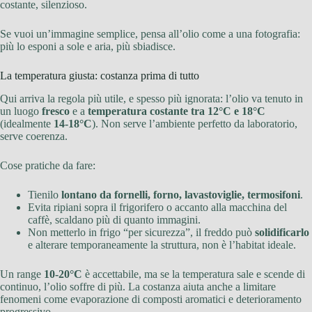
costante, silenzioso.
Se vuoi un’immagine semplice, pensa all’olio come a una fotografia:
più lo esponi a sole e aria, più sbiadisce.
La temperatura giusta: costanza prima di tutto
Qui arriva la regola più utile, e spesso più ignorata: l’olio va tenuto in
un luogo
fresco
e a
temperatura costante tra 12°C e 18°C
(idealmente
14-18°C
). Non serve l’ambiente perfetto da laboratorio,
serve coerenza.
Cose pratiche da fare:
Tienilo
lontano da fornelli, forno, lavastoviglie, termosifoni
.
Evita ripiani sopra il frigorifero o accanto alla macchina del
caffè, scaldano più di quanto immagini.
Non metterlo in frigo “per sicurezza”, il freddo può
solidificarlo
e alterare temporaneamente la struttura, non è l’habitat ideale.
Un range
10-20°C
è accettabile, ma se la temperatura sale e scende di
continuo, l’olio soffre di più. La costanza aiuta anche a limitare
fenomeni come evaporazione di composti aromatici e deterioramento
progressivo.