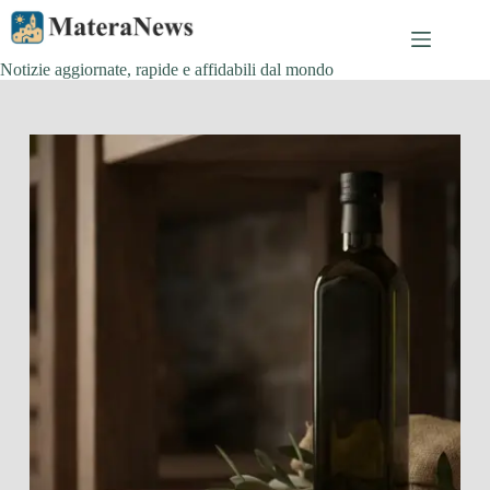
Salta
al
contenuto
Notizie aggiornate, rapide e affidabili dal mondo